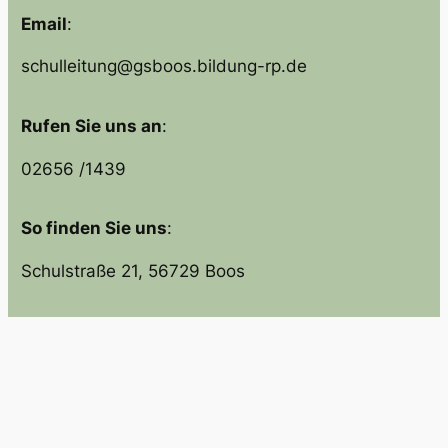
Email
:
schulleitung@gsboos.bildung-rp.de
Rufen Sie uns an
:
02656 /1439
So finden Sie uns
:
Schulstraße 21, 56729 Boos